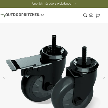
Upptäck månadens erbjudanden →
Säker betalning
Nöjda kunder
Personlig rådgivning
Upptäck månadens erbjudanden →