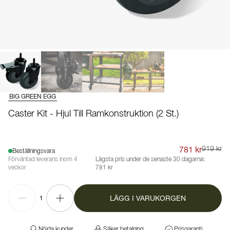
BIG GREEN EGG
Caster Kit - Hjul Till Ramkonstruktion (2 St.)
781 kr
919 kr
Beställningsvara
Förväntad leverans inom 4
Lägsta pris under de senaste 30 dagarna:
veckor
781 kr
LÄGG I VARUKORGEN
1
Nöjda kunder
Säker betalning
Prisgaranti