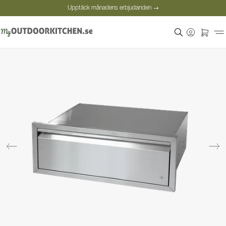
Upptäck månadens erbjudanden →
Säker betalning
Nöjda kunder
Personlig rådgivning
Upptäck månadens erbjudanden →