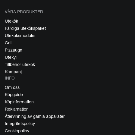
VÅRA PRODUKTER
Utekök
Färdiga utekökspaket
Uteköksmoduler
Grill
Pizzaugn
Utekyl
Tillbehör utekök
Kampanj
INFO
Om oss
Köpguide
Köpinformation
Reklamation
Återvinning av gamla apparater
Integritetspolicy
Cookiepolicy