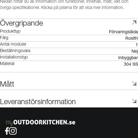
Nedan hittar du all information om funktioner, innehåll, mått, vikt och
övriga specifikationer. Klicka på pilarna för att visa mer information.
Övergripande
Förvaringslåda
Produkttyp
Rostfri
Färg
1
Antal moduler
Nej
Beställningsvara
Inbyggbar
Installationstyp
304 SS
Material
Mått
Leveranstörsinformation