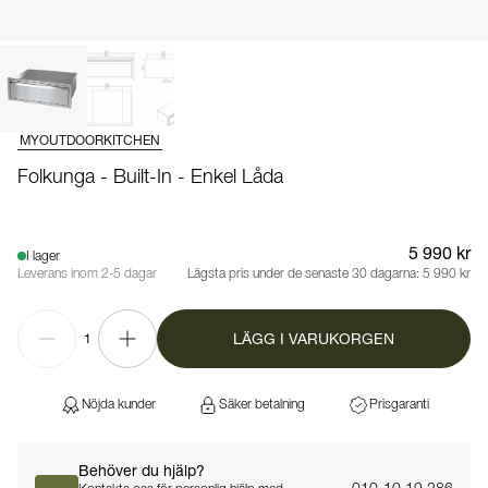
MYOUTDOORKITCHEN
Folkunga - Built-In - Enkel Låda
5 990 kr
I lager
Leverans inom 2-5 dagar
Lägsta pris under de senaste 30 dagarna:
5 990 kr
LÄGG I VARUKORGEN
1
Nöjda kunder
Säker betalning
Prisgaranti
Behöver du hjälp?