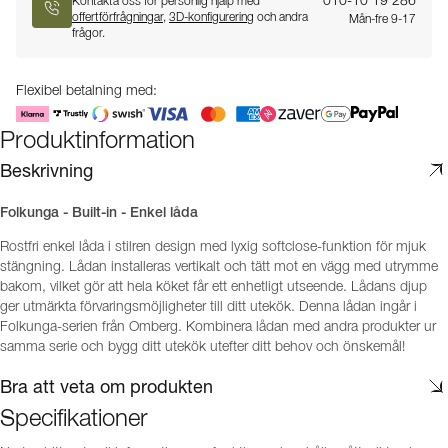
010-10 19 286
Kontakta oss för personlig hjälp med
offertförfrågningar
,
3D-konfigurering
och andra
Mån-fre 9-17
frågor.
Flexibel betalning med:
Produktinformation
Beskrivning
Folkunga - Built-in - Enkel låda
Rostfri enkel låda i stilren design med lyxig softclose-funktion för mjuk
stängning. Lådan installeras vertikalt och tätt mot en vägg med utrymme
bakom, vilket gör att hela köket får ett enhetligt utseende. Lådans djup
ger utmärkta förvaringsmöjligheter till ditt utekök. Denna lådan ingår i
Folkunga-serien från Omberg. Kombinera lådan med andra produkter ur
samma serie och bygg ditt utekök utefter ditt behov och önskemål!
Bra att veta om produkten
Specifikationer