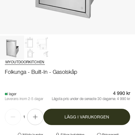
MYOUTDOORKITCHEN
Folkunga - Built-In - Gasolskåp
4 990 kr
I lager
Leverans inom 2-5 dagar
Lägsta pris under de senaste 30 dagarna:
4 990 kr
LÄGG I VARUKORGEN
1