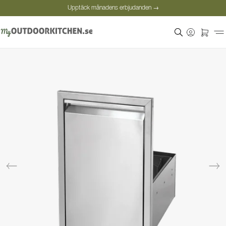
Upptäck månadens erbjudanden →
Säker betalning
Nöjda kunder
Personlig rådgivning
Upptäck månadens erbjudanden →