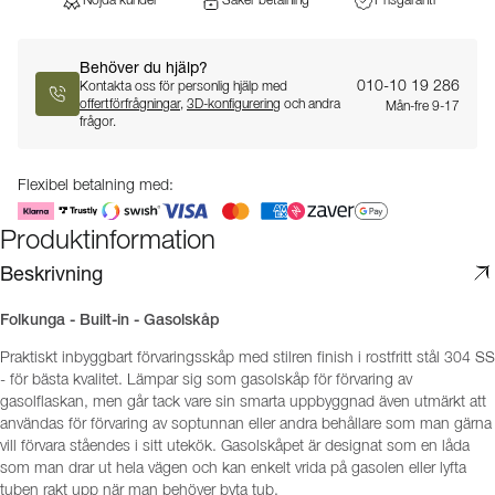
Nöjda kunder
Säker betalning
Prisgaranti
Behöver du hjälp?
010-10 19 286
Kontakta oss för personlig hjälp med
offertförfrågningar
,
3D-konfigurering
och andra
Mån-fre 9-17
frågor.
Flexibel betalning med:
Produktinformation
Beskrivning
Folkunga - Built-in - Gasolskåp
Praktiskt inbyggbart förvaringsskåp med stilren finish i rostfritt stål 304 SS
- för bästa kvalitet. Lämpar sig som gasolskåp för förvaring av
gasolflaskan, men går tack vare sin smarta uppbyggnad även utmärkt att
användas för förvaring av soptunnan eller andra behållare som man gärna
vill förvara ståendes i sitt utekök. Gasolskåpet är designat som en låda
som man drar ut hela vägen och kan enkelt vrida på gasolen eller lyfta
tuben rakt upp när man behöver byta tub.