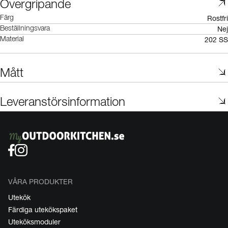
Övergripande
Rostfri
Färg
Nej
Beställningsvara
202 SS
Material
Mått
Leveranstörsinformation
VÅRA PRODUKTER
Utekök
Färdiga utekökspaket
Uteköksmoduler