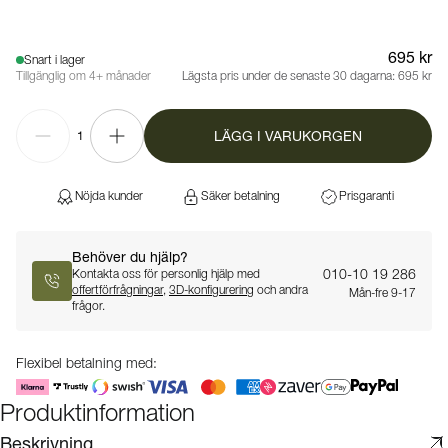
695 kr
Snart i lager
Tillgänglig om 4+ månader
Lägsta pris under de senaste 30 dagarna:
695 kr
LÄGG I VARUKORGEN
1
Nöjda kunder
Säker betalning
Prisgaranti
Behöver du hjälp?
010-10 19 286
Kontakta oss för personlig hjälp med
offertförfrågningar
,
3D-konfigurering
och andra
Mån-fre 9-17
frågor.
Flexibel betalning med:
Produktinformation
Beskrivning