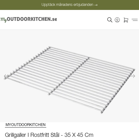
Upptäck månadens erbjudanden →
Säker betalning
Nöjda kunder
Personlig rådgivning
Upptäck månadens erbjudanden →
MYOUTDOORKITCHEN
Grillgaller I Rostfritt Stål - 35 X 45 Cm