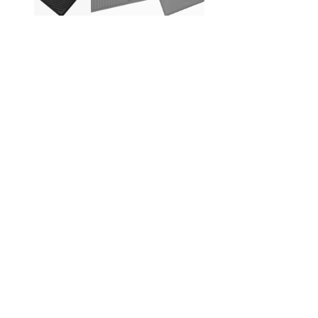
Be
Produktinformation
My
Ste
gri
mat
fan
Den
räf
des
ger
tur
Pas