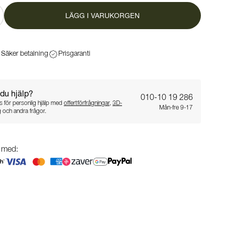
LÄGG I VARUKORGEN
Säker betalning
Prisgaranti
du hjälp?
010-10 19 286
 för personlig hjälp med
offertförfrågningar
,
3D-
Mån-fre 9-17
g
och andra frågor.
g med: