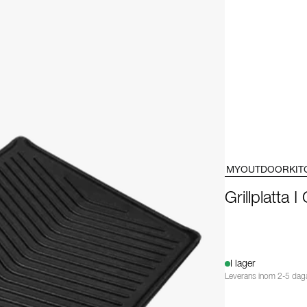
MYOUTDOORKIT
Grillplatta 
I lager
Leverans inom 2-5 dag