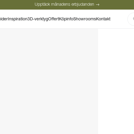
Upptäck månadens erbjudanden →
Säker betalning
Nöjda kunder
Personlig rådgivning
ider
Inspiration
3D-verktyg
Offert
Köpinfo
Showrooms
Kontakt
Upptäck månadens erbjudanden →