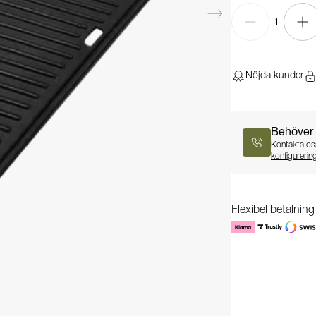
1
Nöjda kunder
Behöver 
Kontakta oss
konfigurerin
Flexibel betalnin