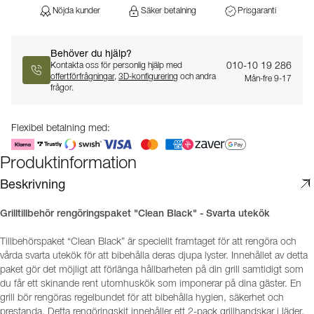
Nöjda kunder
Säker betalning
Prisgaranti
Behöver du hjälp?
010-10 19 286
Kontakta oss för personlig hjälp med
offertförfrågningar
,
3D-konfigurering
och andra
Mån-fre 9-17
frågor.
Flexibel betalning med:
Produktinformation
Beskrivning
Grilltillbehör rengöringspaket "Clean Black" - Svarta utekök
Tillbehörspaket “Clean Black” är speciellt framtaget för att rengöra och
vårda svarta utekök för att bibehålla deras djupa lyster. Innehållet av detta
paket gör det möjligt att förlänga hållbarheten på din grill samtidigt som
du får ett skinande rent utomhuskök som imponerar på dina gäster. En
grill bör rengöras regelbundet för att bibehålla hygien, säkerhet och
prestanda. Detta rengöringskit innehåller ett 2-pack grillhandskar i läder,