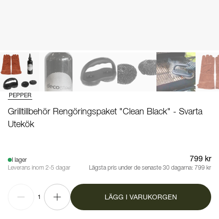
PEPPER
Grilltillbehör Rengöringspaket "Clean Black" - Svarta
Utekök
799 kr
I lager
Leverans inom 2-5 dagar
Lägsta pris under de senaste 30 dagarna:
799 kr
LÄGG I VARUKORGEN
1