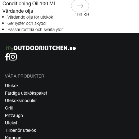
Conditioning Oil 100 ML -
Vårdande olja
199 KR
Vårdande olja för utekök
Ger lyster och skydd
Passar rostfria och svarta ytor
VÅRA PRODUKTER
Utekök
Färdiga utekökspaket
Uteköksmoduler
Grill
Pizzaugn
Utekyl
Tillbehör utekök
Kampanj