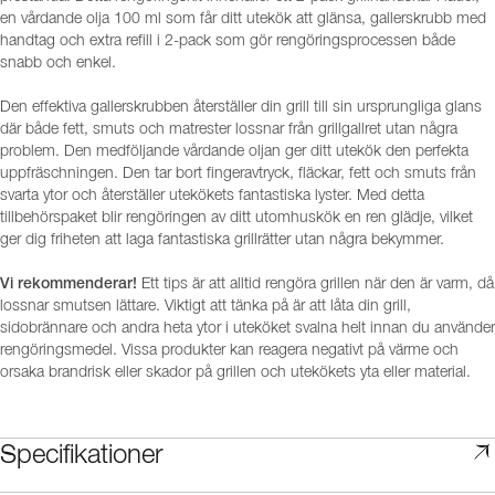
en vårdande olja 100 ml som får ditt utekök att glänsa, gallerskrubb med
handtag och extra refill i 2-pack som gör rengöringsprocessen både
snabb och enkel.
Den effektiva gallerskrubben återställer din grill till sin ursprungliga glans
där både fett, smuts och matrester lossnar från grillgallret utan några
problem. Den medföljande vårdande oljan ger ditt utekök den perfekta
uppfräschningen. Den tar bort fingeravtryck, fläckar, fett och smuts från
svarta ytor och återställer utekökets fantastiska lyster. Med detta
tillbehörspaket blir rengöringen av ditt utomhuskök en ren glädje, vilket
ger dig friheten att laga fantastiska grillrätter utan några bekymmer.
Vi rekommenderar!
Ett tips är att alltid rengöra grillen när den är varm, då
lossnar smutsen lättare. Viktigt att tänka på är att låta din grill,
sidobrännare och andra heta ytor i uteköket svalna helt innan du använder
rengöringsmedel. Vissa produkter kan reagera negativt på värme och
orsaka brandrisk eller skador på grillen och utekökets yta eller material.
Specifikationer