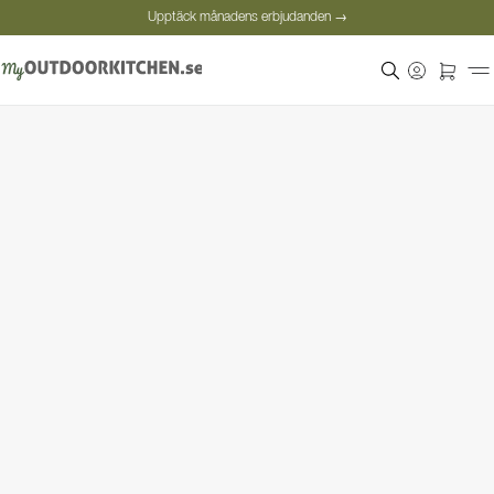
Upptäck månadens erbjudanden →
Säker betalning
Nöjda kunder
Personlig rådgivning
Upptäck månadens erbjudanden →