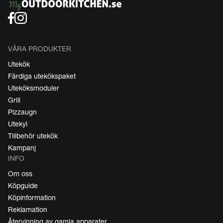
VÅRA PRODUKTER
Utekök
Färdiga utekökspaket
Uteköksmoduler
Grill
Pizzaugn
Utekyl
Tillbehör utekök
Kampanj
INFO
Om oss
Köpguide
Köpinformation
Reklamation
Återvinning av gamla apparater