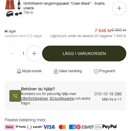
Grilltillbehör rengöringspaket "Clean Black" - Svarta
utekök
799 kr
7 646 kr
8 995 kr
I lager
Leverans inom 2-5 dagar
Lägsta pris under de senaste 30 dagarna:
7 646 kr
LÄGG I VARUKORGEN
1
Nöjda kunder
Säker betalning
Prisgaranti
Behöver du hjälp?
010-10 19 286
Kontakta oss för personlig hjälp med
offertförfrågningar
,
3D-konfigurering
och andra
Mån-fre 9-17
frågor.
Flexibel betalning med: