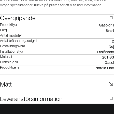
Nedan hittar du all information om funktioner, innehåll, mått, vikt och
övriga specifikationer. Klicka på pilarna för att visa mer information.
Övergripande
Gasolgrill
Produkttyp
Svart
Färg
1
Antal moduler
2
Antal brännare gasolgrill
Nej
Beställningsvara
Fristående
Installationstyp
201 SS
Material
Gasol
Bränsle grill
Nordic Line
Produktserie
Mått
Leveranstörsinformation