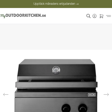
Upptäck månadens erbjudanden →
Säker betalning
Nöjda kunder
Personlig rådgivning
Upptäck månadens erbjudanden →