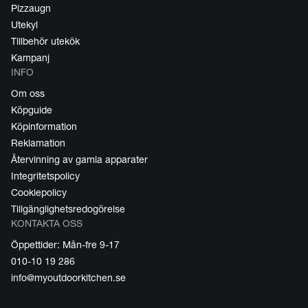
Pizzaugn
Utekyl
Tillbehör utekök
Kampanj
INFO
Om oss
Köpguide
Köpinformation
Reklamation
Återvinning av gamla apparater
Integritetspolicy
Cookiepolicy
Tillgänglighetsredogörelse
KONTAKTA OSS
Öppettider: Mån-fre 9-17
010-10 19 286
info@myoutdoorkitchen.se