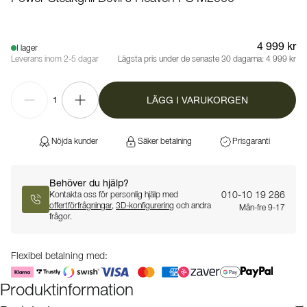
4 999 kr
I lager
Leverans inom 2-5 dagar
Lägsta pris under de senaste 30 dagarna:
4 999 kr
LÄGG I VARUKORGEN
1
Nöjda kunder
Säker betalning
Prisgaranti
Behöver du hjälp?
010-10 19 286
Kontakta oss för personlig hjälp med
offertförfrågningar
,
3D-konfigurering
och andra
Mån-fre 9-17
frågor.
Flexibel betalning med:
Produktinformation