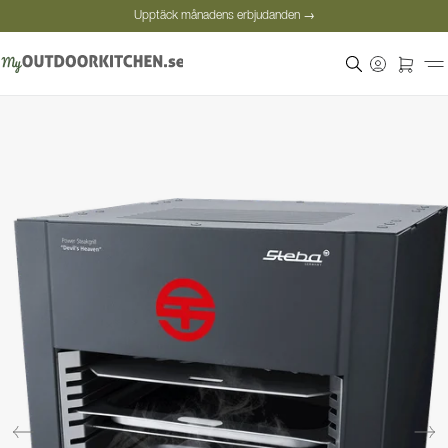
Upptäck månadens erbjudanden →
Säker betalning
Nöjda kunder
Personlig rådgivning
Upptäck månadens erbjudanden →