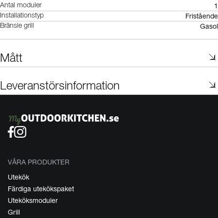
1
Antal moduler
Fristående
Installationstyp
Gasol
Bränsle grill
Mått
Leveranstörsinformation
VÅRA PRODUKTER
Utekök
Färdiga utekökspaket
Uteköksmoduler
Grill