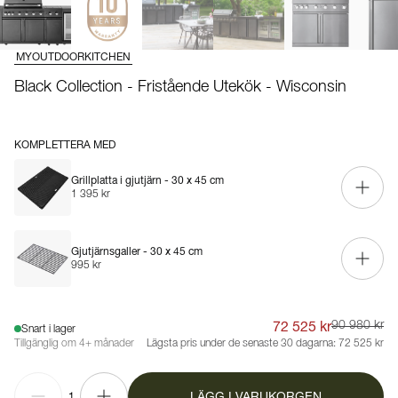
MYOUTDOORKITCHEN
Black Collection - Fristående Utekök - Wisconsin
KOMPLETTERA MED
Grillplatta i gjutjärn - 30 x 45 cm
1 395 kr
Gjutjärnsgaller - 30 x 45 cm
995 kr
72 525 kr
90 980 kr
Snart i lager
Tillgänglig om 4+ månader
Lägsta pris under de senaste 30 dagarna:
72 525 kr
LÄGG I VARUKORGEN
1