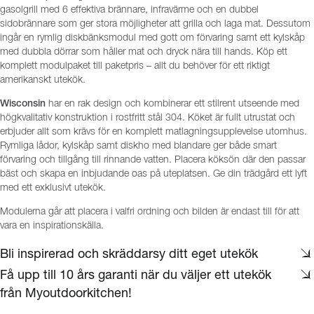
gasolgrill med 6 effektiva brännare, infravärme och en dubbel
sidobrännare som ger stora möjligheter att grilla och laga mat. Dessutom
ingår en rymlig diskbänksmodul med gott om förvaring samt ett kylskåp
med dubbla dörrar som håller mat och dryck nära till hands. Köp ett
komplett modulpaket till paketpris – allt du behöver för ett riktigt
amerikanskt utekök.
Wisconsin
har en rak design och kombinerar ett stilrent utseende med
högkvalitativ konstruktion i rostfritt stål 304. Köket är fullt utrustat och
erbjuder allt som krävs för en komplett matlagningsupplevelse utomhus.
Rymliga lådor, kylskåp samt diskho med blandare ger både smart
förvaring och tillgång till rinnande vatten. Placera köksön där den passar
bäst och skapa en inbjudande oas på uteplatsen. Ge din trädgård ett lyft
med ett exklusivt utekök.
Modulerna går att placera i valfri ordning och bilden är endast till för att
vara en inspirationskälla.
Bli inspirerad och skräddarsy ditt eget utekök
Få upp till 10 års garanti när du väljer ett utekök
från Myoutdoorkitchen!