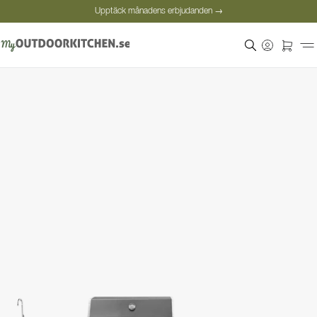
Upptäck månadens erbjudanden →
Säker betalning
Nöjda kunder
Personlig rådgivning
Upptäck månadens erbjudanden →