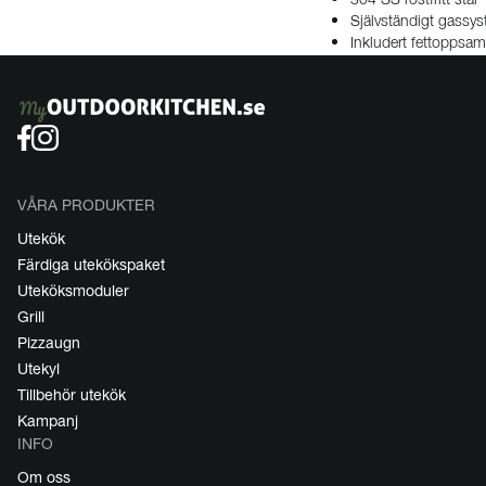
304 SS rostfritt stål
Självständigt gassy
Inkludert fettoppsam
VÅRA PRODUKTER
Utekök
Färdiga utekökspaket
Uteköksmoduler
Grill
Pizzaugn
Utekyl
Tillbehör utekök
Kampanj
INFO
Om oss