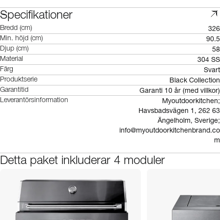
Specifikationer
326
Bredd (cm)
90.5
Min. höjd (cm)
58
Djup (cm)
304 SS
Material
Svart
Färg
Black Collection
Produktserie
Garanti 10 år (med villkor)
Garantitid
Myoutdoorkitchen;
Leverantörsinformation
Havsbadsvägen 1, 262 63
Ängelholm, Sverige;
info@myoutdoorkitchenbrand.co
m
Detta paket inkluderar 4 moduler