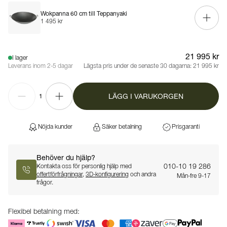
Wokpanna 60 cm till Teppanyaki
1 495 kr
21 995 kr
I lager
Leverans inom 2-5 dagar
Lägsta pris under de senaste 30 dagarna:
21 995 kr
LÄGG I VARUKORGEN
1
Nöjda kunder
Säker betalning
Prisgaranti
Behöver du hjälp?
010-10 19 286
Kontakta oss för personlig hjälp med
offertförfrågningar
,
3D-konfigurering
och andra
Mån-fre 9-17
frågor.
Flexibel betalning med: