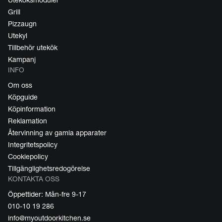
Uteköksmoduler
Grill
Pizzaugn
Utekyl
Tillbehör utekök
Kampanj
INFO
Om oss
Köpguide
Köpinformation
Reklamation
Återvinning av gamla apparater
Integritetspolicy
Cookiepolicy
Tillgänglighetsredogörelse
KONTAKTA OSS
Öppettider: Mån-fre 9-17
010-10 19 286
info@myoutdoorkitchen.se