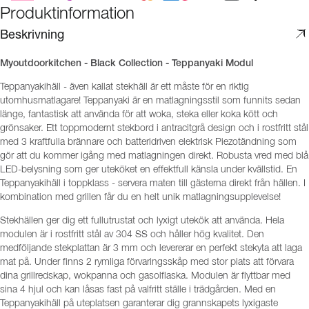
Produktinformation
Beskrivning
Myoutdoorkitchen - Black Collection - Teppanyaki Modul
Teppanyakihäll - även kallat stekhäll är ett måste för en riktig
utomhusmatlagare! Teppanyaki är en matlagningsstil som funnits sedan
länge, fantastisk att använda för att woka, steka eller koka kött och
grönsaker. Ett toppmodernt stekbord i antracitgrå design och i rostfritt stål
med 3 kraftfulla brännare och batteridriven elektrisk Piezotändning som
gör att du kommer igång med matlagningen direkt. Robusta vred med blå
LED-belysning som ger uteköket en effektfull känsla under kvällstid. En
Teppanyakihäll i toppklass - servera maten till gästerna direkt från hällen. I
kombination med grillen får du en helt unik matlagningsupplevelse!
Stekhällen ger dig ett fullutrustat och lyxigt utekök att använda. Hela
modulen är i rostfritt stål av 304 SS och håller hög kvalitet. Den
medföljande stekplattan är 3 mm och levererar en perfekt stekyta att laga
mat på. Under finns 2 rymliga förvaringsskåp med stor plats att förvara
dina grillredskap, wokpanna och gasolflaska. Modulen är flyttbar med
sina 4 hjul och kan låsas fast på valfritt ställe i trädgården. Med en
Teppanyakihäll på uteplatsen garanterar dig grannskapets lyxigaste