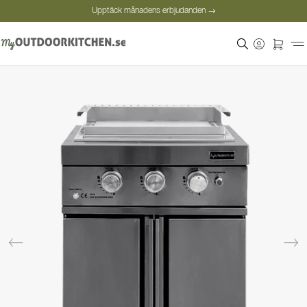
Upptäck månadens erbjudanden →
Säker betalning
Nöjda kunder
Personlig rådgivning
Upptäck månadens erbjudanden →