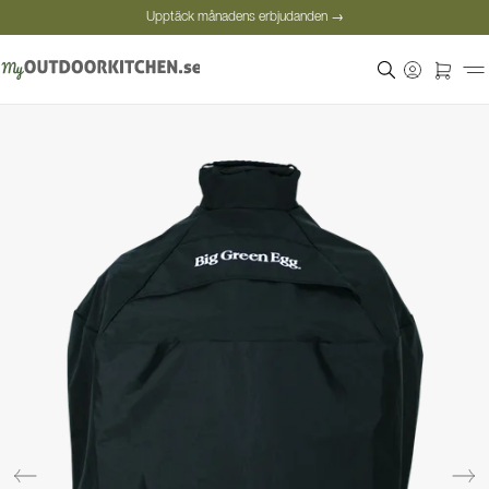
Upptäck månadens erbjudanden →
Säker betalning
Nöjda kunder
Personlig rådgivning
Upptäck månadens erbjudanden →