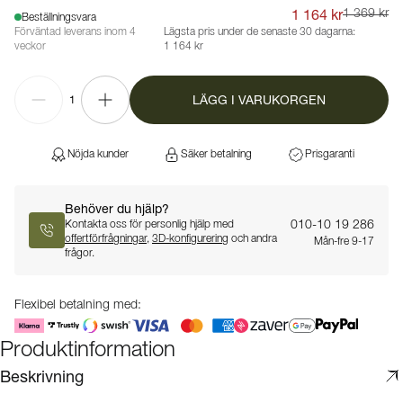
1 164 kr
1 369 kr
Beställningsvara
Förväntad leverans inom 4
Lägsta pris under de senaste 30 dagarna:
veckor
1 164 kr
LÄGG I VARUKORGEN
1
Nöjda kunder
Säker betalning
Prisgaranti
Behöver du hjälp?
010-10 19 286
Kontakta oss för personlig hjälp med
offertförfrågningar
,
3D-konfigurering
och andra
Mån-fre 9-17
frågor.
Flexibel betalning med:
Produktinformation
Beskrivning