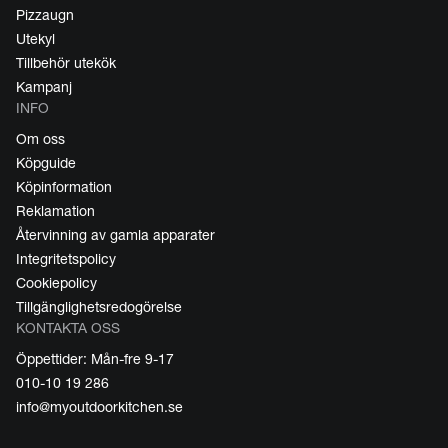
Pizzaugn
Utekyl
Tillbehör utekök
Kampanj
INFO
Om oss
Köpguide
Köpinformation
Reklamation
Återvinning av gamla apparater
Integritetspolicy
Cookiepolicy
Tillgänglighetsredogörelse
KONTAKTA OSS
Öppettider: Mån-fre 9-17
010-10 19 286
info@myoutdoorkitchen.se