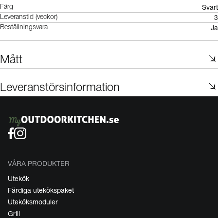
Svart
Färg
3
Leveranstid (veckor)
Ja
Beställningsvara
Mått
Leveranstörsinformation
VÅRA PRODUKTER
Utekök
Färdiga utekökspaket
Uteköksmoduler
Grill