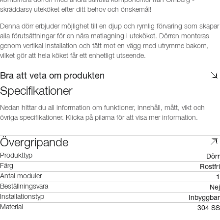
kombinera dörren med andra stilfulla komponenter från Omberg -
skräddarsy uteköket efter ditt behov och önskemål!
Denna dörr erbjuder möjlighet till en djup och rymlig förvaring som skapar
alla förutsättningar för en nära matlagning i uteköket. Dörren monteras
genom vertikal installation och tätt mot en vägg med utrymme bakom,
vilket gör att hela köket får ett enhetligt utseende.
Bra att veta om produkten
Specifikationer
Nedan hittar du all information om funktioner, innehåll, mått, vikt och
övriga specifikationer. Klicka på pilarna för att visa mer information.
Övergripande
Dörr
Produkttyp
Rostfri
Färg
1
Antal moduler
Nej
Beställningsvara
Inbyggbar
Installationstyp
304 SS
Material