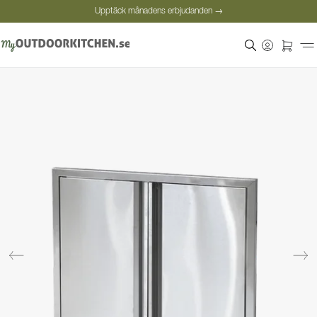
Upptäck månadens erbjudanden →
Säker betalning
Nöjda kunder
Personlig rådgivning
Upptäck månadens erbjudanden →