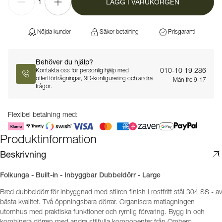
LÄGG I VARUKORGEN
1
Nöjda kunder
Säker betalning
Prisgaranti
Behöver du hjälp?
010-10 19 286
Kontakta oss för personlig hjälp med
offertförfrågningar
,
3D-konfigurering
och andra
Mån-fre 9-17
frågor.
Flexibel betalning med:
Produktinformation
Beskrivning
Folkunga - Built-in - Inbyggbar Dubbeldörr - Large
Bred dubbeldörr för inbyggnad med stilren finish i rostfritt stål 304 SS - av
bästa kvalitet. Två öppningsbara dörrar. Organisera matlagningen
utomhus med praktiska funktioner och rymlig förvaring. Bygg in och