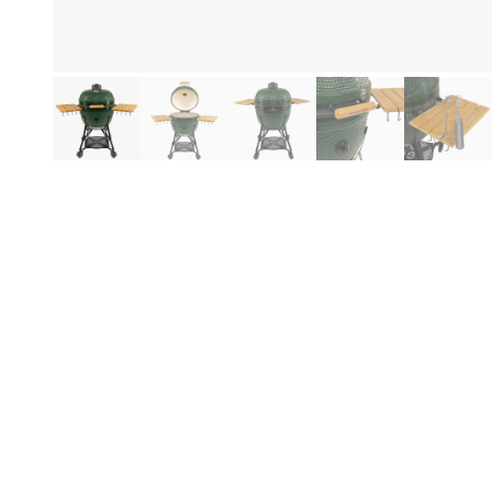
Be
Produktinformation
Ka
Su
ha
som
De
enk
saf
de