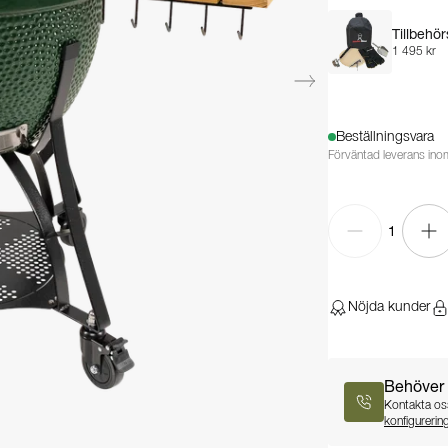
Tillbehö
1 495 kr
Beställningsvara
Förväntad leverans ino
1
Nöjda kunder
Behöver 
Kontakta oss
konfigurerin