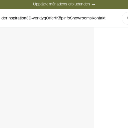
Upptäck månadens erbjudanden →
Säker betalning
Nöjda kunder
Personlig rådgivning
ider
Inspiration
3D-verktyg
Offert
Köpinfo
Showrooms
Kontakt
Upptäck månadens erbjudanden →