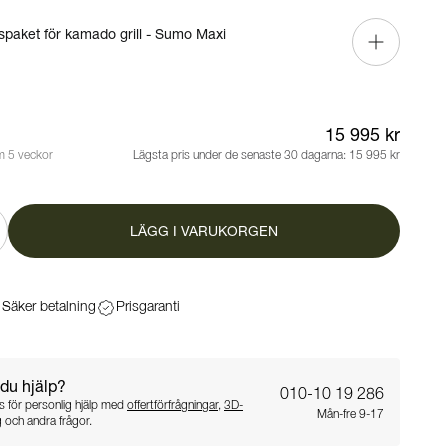
rspaket för kamado grill - Sumo Maxi
15 995 kr
m 5 veckor
Lägsta pris under de senaste 30 dagarna:
15 995 kr
LÄGG I VARUKORGEN
Säker betalning
Prisgaranti
du hjälp?
010-10 19 286
 för personlig hjälp med
offertförfrågningar
,
3D-
Mån-fre 9-17
g
och andra frågor.