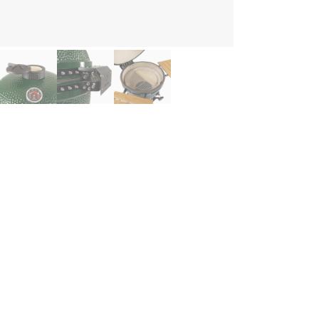
skrivning
mado Sumo - Kamado grill / Keramisk grill - Sumo Maxi Gen 
mo Maxi Gen 2 är den största och mest kraftfulla modellen från Kam
 full kontroll i varje moment. Med sin generösa storlek och imponer
 vid större grillfester med familj och vänner.
n robusta konstruktionen i tjock, värmeisolerande keramik ger en jä
elt kan växla mellan olika tillagningsmetoder – från lågtempererad rö
tigt kött, grillar grönsaker eller bakar pizza får du ett exakt och på
ssutom att du använder mindre kol samtidigt som grillen håller te