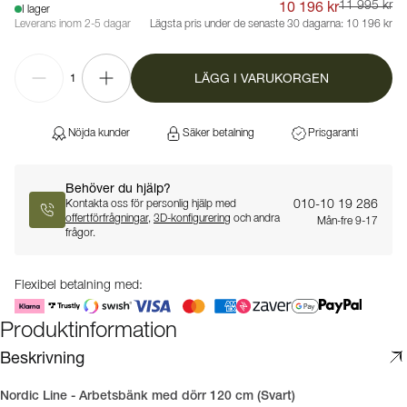
10 196 kr
11 995 kr
I lager
Leverans inom 2-5 dagar
Lägsta pris under de senaste 30 dagarna:
10 196 kr
LÄGG I VARUKORGEN
1
Nöjda kunder
Säker betalning
Prisgaranti
Behöver du hjälp?
010-10 19 286
Kontakta oss för personlig hjälp med
offertförfrågningar
,
3D-konfigurering
och andra
Mån-fre 9-17
frågor.
Flexibel betalning med:
Produktinformation
Beskrivning
Nordic Line - Arbetsbänk med dörr 120 cm (Svart)