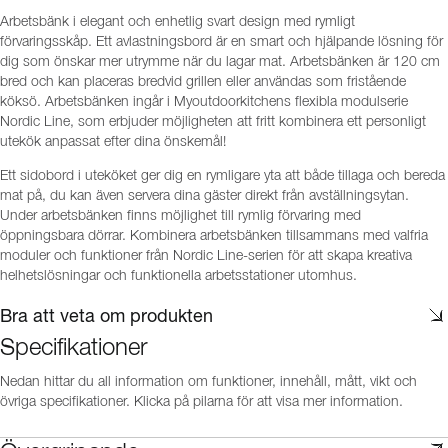
Arbetsbänk i elegant och enhetlig svart design med rymligt
förvaringsskåp. Ett avlastningsbord är en smart och hjälpande lösning för
dig som önskar mer utrymme när du lagar mat. Arbetsbänken är 120 cm
bred och kan placeras bredvid grillen eller användas som fristående
köksö. Arbetsbänken ingår i Myoutdoorkitchens flexibla modulserie
Nordic Line, som erbjuder möjligheten att fritt kombinera ett personligt
utekök anpassat efter dina önskemål!
Ett sidobord i uteköket ger dig en rymligare yta att både tillaga och bereda
mat på, du kan även servera dina gäster direkt från avställningsytan.
Under arbetsbänken finns möjlighet till rymlig förvaring med
öppningsbara dörrar. Kombinera arbetsbänken tillsammans med valfria
moduler och funktioner från Nordic Line-serien för att skapa kreativa
helhetslösningar och funktionella arbetsstationer utomhus.
Bra att veta om produkten
Specifikationer
Nedan hittar du all information om funktioner, innehåll, mått, vikt och
övriga specifikationer. Klicka på pilarna för att visa mer information.