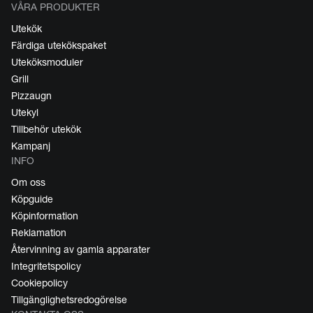
VÅRA PRODUKTER
Utekök
Färdiga utekökspaket
Uteköksmoduler
Grill
Pizzaugn
Utekyl
Tillbehör utekök
Kampanj
INFO
Om oss
Köpguide
Köpinformation
Reklamation
Återvinning av gamla apparater
Integritetspolicy
Cookiepolicy
Tillgänglighetsredogörelse