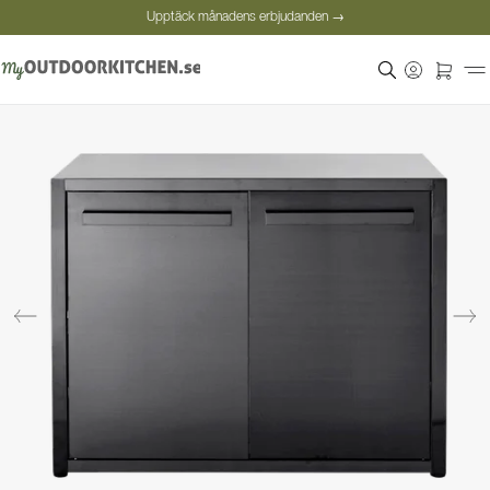
Upptäck månadens erbjudanden →
Säker betalning
Nöjda kunder
Personlig rådgivning
Upptäck månadens erbjudanden →