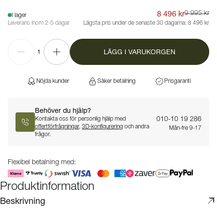
8 496 kr
9 995 kr
I lager
Leverans inom 2-5 dagar
Lägsta pris under de senaste 30 dagarna:
8 496 kr
LÄGG I VARUKORGEN
1
Nöjda kunder
Säker betalning
Prisgaranti
Behöver du hjälp?
010-10 19 286
Kontakta oss för personlig hjälp med
offertförfrågningar
,
3D-konfigurering
och andra
Mån-fre 9-17
frågor.
Flexibel betalning med:
Produktinformation
Beskrivning