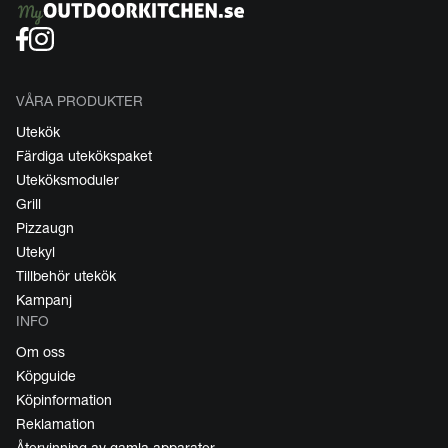
VÅRA PRODUKTER
Utekök
Färdiga utekökspaket
Uteköksmoduler
Grill
Pizzaugn
Utekyl
Tillbehör utekök
Kampanj
INFO
Om oss
Köpguide
Köpinformation
Reklamation