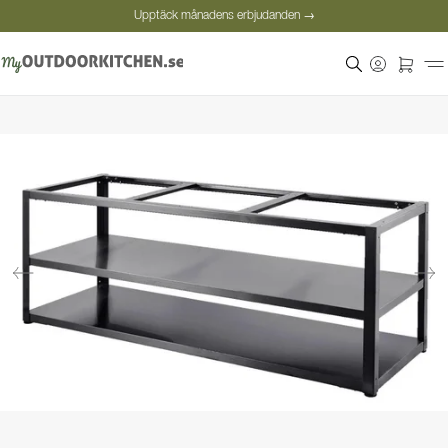
Upptäck månadens erbjudanden →
Säker betalning
Nöjda kunder
Personlig rådgivning
Upptäck månadens erbjudanden →