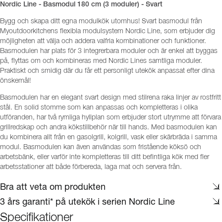
Nordic Line - Basmodul 180 cm (3 moduler) - Svart
Bygg och skapa ditt egna modulkök utomhus! Svart basmodul från
Myoutdoorkitchens flexibla modulsystem Nordic Line, som erbjuder dig
möjligheten att välja och addera valfria kombinationer och funktioner.
Basmodulen har plats för 3 integrerbara moduler och är enkel att byggas
på, flyttas om och kombineras med Nordic Lines samtliga moduler.
Praktiskt och smidig där du får ett personligt utekök anpassat efter dina
önskemål!
Basmodulen har en elegant svart design med stilrena raka linjer av rostfritt
stål. En solid stomme som kan anpassas och kompletteras i olika
utföranden, har två rymliga hyllplan som erbjuder stort utrymme att förvara
grillredskap och andra kökstillbehör när till hands. Med basmodulen kan
du kombinera allt från en gasolgrill, kolgrill, vask eller skärbräda i samma
modul. Basmodulen kan även användas som fristående köksö och
arbetsbänk, eller varför inte kompletteras till ditt befintliga kök med fler
arbetsstationer att både förbereda, laga mat och servera från.
Bra att veta om produkten
3 års garanti* på utekök i serien Nordic Line
Specifikationer