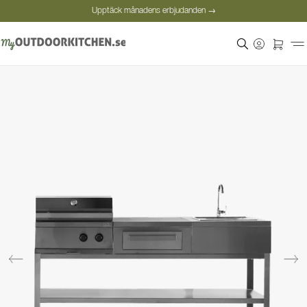
Upptäck månadens erbjudanden →
Säker betalning
Nöjda kunder
Personlig rådgivning
Upptäck månadens erbjudanden →