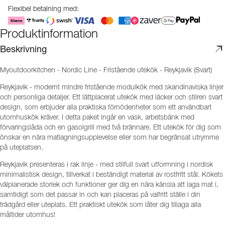
Flexibel betalning med:
Produktinformation
Beskrivning
Myoutdoorkitchen - Nordic Line - Fristående utekök - Reykjavik (Svart)
Reykjavik - modernt mindre fristående modulkök med skandinaviska linjer
och personliga detaljer. Ett lättplacerat utekök med läcker och stilren svart
design, som erbjuder alla praktiska förnödenheter som ett användbart
utomhuskök kräver. I detta paket ingår en vask, arbetsbänk med
förvaringslåda och en gasolgrill med två brännare. Ett utekök för dig som
önskar en nära matlagningsupplevelse eller som har begränsat utrymme
på uteplatsen.
Reykjavik presenteras i rak linje - med stilfull svart utformning i nordisk
minimalistisk design, tillverkat i beständigt material av rostfritt stål. Kökets
välplanerade storlek och funktioner ger dig en nära känsla att laga mat i,
samtidigt som det passar in och kan placeras på valfritt ställe i din
trädgård eller uteplats. Ett praktiskt utekök som låter dig tillaga alla
måltider utomhus!