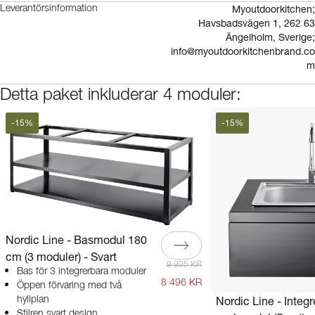
Myoutdoorkitchen;
Leverantörsinformation
Havsbadsvägen 1, 262 63
Ängelholm, Sverige;
info@myoutdoorkitchenbrand.co
m
Detta paket inkluderar 4 moduler:
-
15
%
-
15
%
Nordic Line - Basmodul 180
cm (3 moduler) - Svart
9 995 KR
Bas för 3 integrerbara moduler
8 496 KR
Öppen förvaring med två
Nordic Line - Integr
hyllplan
Stilren svart design