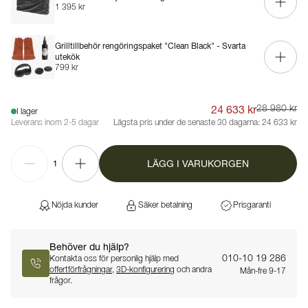
1 395 kr
Grilltillbehör rengöringspaket "Clean Black" - Svarta
utekök
799 kr
24 633 kr
28 980 kr
I lager
Leverans inom 2-5 dagar
Lägsta pris under de senaste 30 dagarna:
24 633 kr
LÄGG I VARUKORGEN
1
Nöjda kunder
Säker betalning
Prisgaranti
Behöver du hjälp?
010-10 19 286
Kontakta oss för personlig hjälp med
offertförfrågningar
,
3D-konfigurering
och andra
Mån-fre 9-17
frågor.