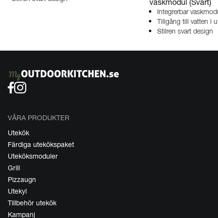
vaskmodul (Svart)
Integrerbar vaskmod
Tillgång till vatten i 
Stilren svart design
VÅRA PRODUKTER
Utekök
Färdiga utekökspaket
Uteköksmoduler
Grill
Pizzaugn
Utekyl
Tillbehör utekök
Kampanj