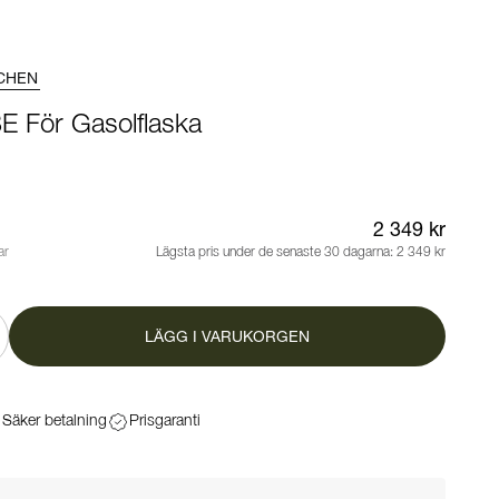
CHEN
 För Gasolflaska
2 349 kr
ar
Lägsta pris under de senaste 30 dagarna:
2 349 kr
LÄGG I VARUKORGEN
Säker betalning
Prisgaranti