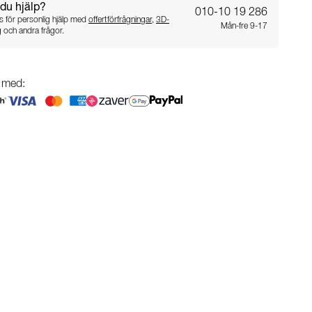
du hjälp?
010-10 19 286
 för personlig hjälp med
offertförfrågningar
,
3D-
Mån-fre 9-17
g
och andra frågor.
g med: