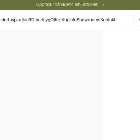
Upptäck månadens erbjudanden →
Säker betalning
Nöjda kunder
Personlig rådgivning
ider
Inspiration
3D-verktyg
Offert
Köpinfo
Showrooms
Kontakt
Upptäck månadens erbjudanden →