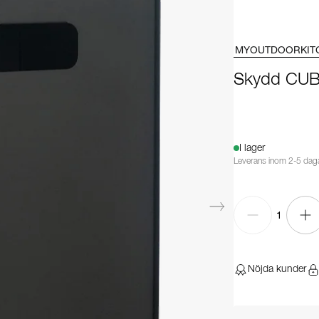
MYOUTDOORKIT
Skydd CUBE
I lager
Leverans inom 2-5 dag
1
Nöjda kunder