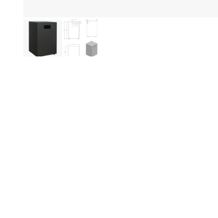
Be
Produktinformation
Sk
Enk
ge
gri
Br
Specifikationer
Ned