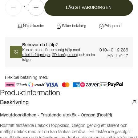
LÄGG I VARUKORGEN
1
Nöjda kunder
Säker betalning
Prisgaranti
Behöver du hjälp?
010-10 19 286
Kontakta oss för personlig hjälp med
offertförfrågningar
,
3D-konfigurering
och andra
Mån-fre 9-17
frågor.
Flexibel betalning med:
Produktinformation
Beskrivning
Myoutdoorkitchen - Fristående utekök - Oregon (Rostfri)
Rostfritt fristående utekök i toppklass. Oregon ger dig ett stilrent och
maffigt utekök med allt du kan tänkas behöva - En fristående gasolgrill