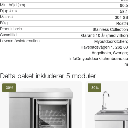
90.5
Min. höjd (cm)
58.1
Djup (cm)
304 SS
Material
Rostfri
Färg
Stainless Collection
Produktserie
Garanti 10 år (med villkor)
Garantitid
Myoutdoorkitchen;
Leverantörsinformation
Havsbadsvägen 1, 262 63
Ängelholm, Sverige;
info@myoutdoorkitchenbrand.co
m
Detta paket inkluderar 5 moduler
-
30
%
-
30
%