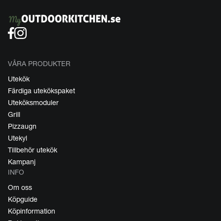
VÅRA PRODUKTER
Utekök
Färdiga utekökspaket
Uteköksmoduler
Grill
Pizzaugn
Utekyl
Tillbehör utekök
Kampanj
INFO
Om oss
Köpguide
Köpinformation