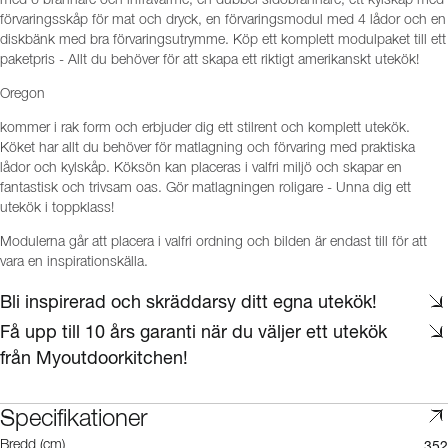
med 6 brännare och infravärme, en dubbel sidobrännare, ett kylskåp med
förvaringsskåp för mat och dryck, en förvaringsmodul med 4 lådor och en
diskbänk med bra förvaringsutrymme. Köp ett komplett modulpaket till ett
paketpris - Allt du behöver för att skapa ett riktigt amerikanskt utekök!
Oregon
kommer i rak form och erbjuder dig ett stilrent och komplett utekök.
Köket har allt du behöver för matlagning och förvaring med praktiska
lådor och kylskåp. Köksön kan placeras i valfri miljö och skapar en
fantastisk och trivsam oas. Gör matlagningen roligare - Unna dig ett
utekök i toppklass!
Modulerna går att placera i valfri ordning och bilden är endast till för att
vara en inspirationskälla.
Bli inspirerad och skräddarsy ditt egna utekök!
Få upp till 10 års garanti när du väljer ett utekök
från Myoutdoorkitchen!
Specifikationer
352
Bredd (cm)