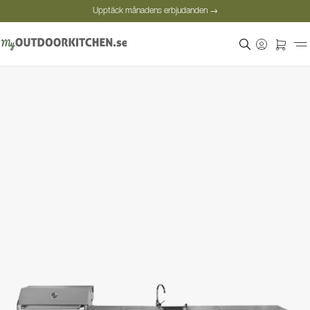
Upptäck månadens erbjudanden →
Säker betalning
Nöjda kunder
Personlig rådgivning
Upptäck månadens erbjudanden →