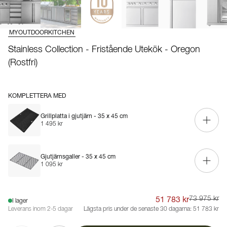
MYOUTDOORKITCHEN
Stainless Collection - Fristående Utekök - Oregon
(Rostfri)
KOMPLETTERA MED
Grillplatta i gjutjärn - 35 x 45 cm
1 495 kr
Gjutjärnsgaller - 35 x 45 cm
1 095 kr
51 783 kr
73 975 kr
I lager
Leverans inom 2-5 dagar
Lägsta pris under de senaste 30 dagarna:
51 783 kr