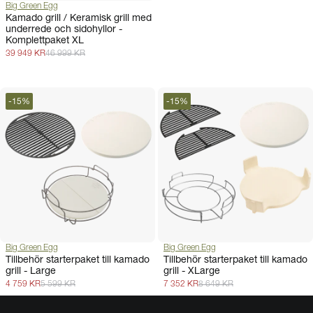
Big Green Egg
Kamado grill / Keramisk grill med
underrede och sidohyllor -
Komplettpaket XL
39 949 KR
46 999 KR
-
15
%
-
15
%
Big Green Egg
Big Green Egg
Tillbehör starterpaket till kamado
Tillbehör starterpaket till kamado
grill - Large
grill - XLarge
4 759 KR
5 599 KR
7 352 KR
8 649 KR