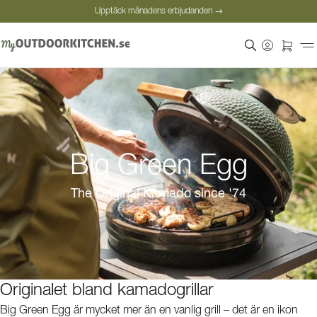
Upptäck månadens erbjudanden →
Säker betalning
Nöjda kunder
Personlig rådgivning
Upptäck månadens erbjudanden →
Big Green Egg
The Original Kamado since '74
Originalet bland kamadogrillar
Big Green Egg är mycket mer än en vanlig grill – det är en ikon