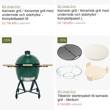
Big Green Egg
Big Green Egg
Kamado grill / Keramisk grill med
Kamado grill / Keramisk grill med
underrede och sidohyllor -
underrede och sidohyllor -
Komplettpaket L
Komplettpaket M
29 749 KR
34 999 KR
23 799 KR
27 999 KR
-
15
%
-
15
%
Big Green Egg
Tillbehör starterpaket till kamado
grill - Medium
4 164 KR
4 899 KR