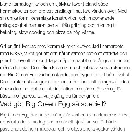
bland kamadogrillar och en självklar favorit bland både
hemmakockar och professionella grillmästare världen över. Med
sin unika form, keramiska konstruktion och imponerande
mångsidighet hanterar den allt från grillning och rökning till
bakning, slow cooking och pizza på hög värme.
Grillen är tillverkad med keramisk teknik utvecklad i samarbete
med NASA, vilket gör att den håller värmen extremt effektivt och
jämnt – oavsett om du tillagar något snabbt eller långsamt under
många timmar. Den tåliga keramiken och robusta konstruktionen
gör Big Green Egg väderbeständig och byggd för att hålla livet ut.
Den karakteristiska gröna formen är inte bara ett designval – den
är resultatet av optimal luftcirkulation och värmefördelning för
bästa möjliga resultat varje gång du tänder grillen.
Vad gör Big Green Egg så speciell?
Big Green Egg har under många år varit en av marknadens mest
uppskattade kamadogrillar och är ett självklart val för både
passionerade hemmakockar och professionella kockar världen