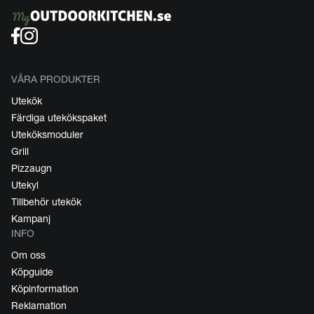
VÅRA PRODUKTER
Utekök
Färdiga utekökspaket
Uteköksmoduler
Grill
Pizzaugn
Utekyl
Tillbehör utekök
Kampanj
INFO
Om oss
Köpguide
Köpinformation
Reklamation