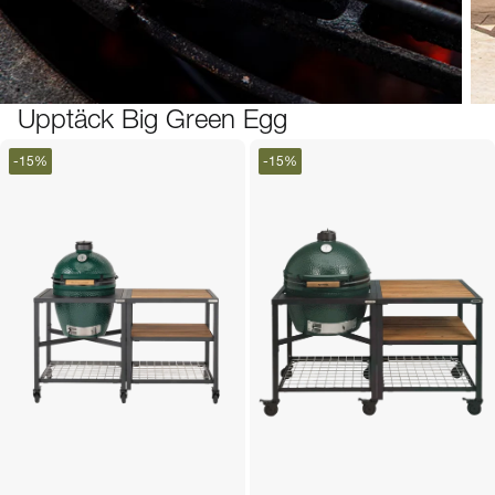
Upptäck Big Green Egg
-
15
%
-
15
%