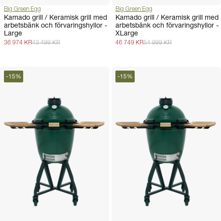
Big Green Egg
Big Green Egg
Kamado grill / Keramisk grill med
Kamado grill / Keramisk grill med
arbetsbänk och förvaringshyllor -
arbetsbänk och förvaringshyllor -
Large
XLarge
36 974 KR
43 499 KR
46 749 KR
54 999 KR
-
15
%
-
15
%