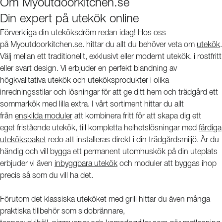
Om Myoutdoorkitchen.se
Din expert på utekök online
Förverkliga din uteköksdröm redan idag! Hos oss
på Myoutdoorkitchen.se. hittar du allt du behöver veta om
utekök
.
Välj mellan ett traditionellt, exklusivt eller modernt utekök. i rostfritt
eller svart design. Vi erbjuder en perfekt blandning av
högkvalitativa utekök och uteköksprodukter i olika
inredningsstilar och lösningar för att ge ditt hem och trädgård ett
sommarkök med lilla extra. I vårt sortiment hittar du allt
från
enskilda moduler
att kombinera fritt för att skapa dig ett
eget fristående utekök, till kompletta helhetslösningar med
färdiga
utekökspaket
redo att installeras direkt i din trädgårdsmiljö. Är du
händig och vill bygga ett permanent utomhuskök på din uteplats
erbjuder vi även
inbyggbara utekök
och moduler att byggas ihop
precis så som du vill ha det.
Förutom det klassiska uteköket med grill hittar du även många
praktiska tillbehör som sidobrännare,