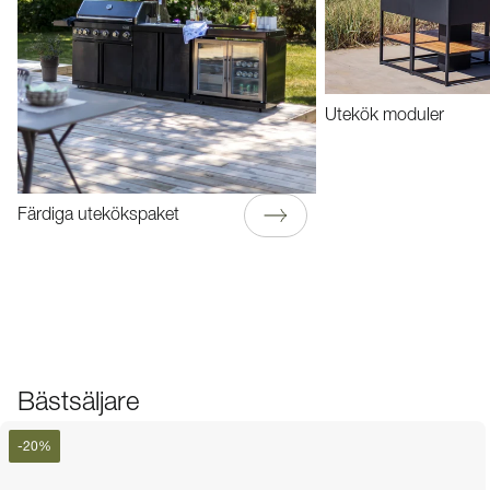
Utekök moduler
Färdiga utekökspaket
Bästsäljare
-
20
%