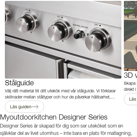
3D 
Stålguide
Skapa 
direkt 
Välj rätt material till ditt utekök med vår stålguide. Vi förklarar
perfekt
skillnader mellan ståltyper och hur de påverkar hållbarhet,
Läs
rostbeständighet och livslängd, så att du kan få ett utekök
Läs guiden
som håller länge.
Myoutdoorkitchen Designer Series
Designer Series är skapad för dig som ser uteköket som en
självklar del av livet utomhus – inte bara en plats för matlagning,