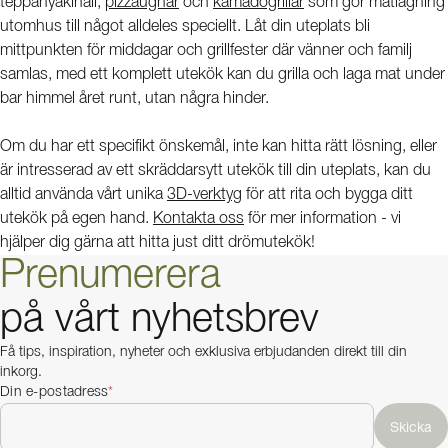
teppanyakihäll,
pizzaugnar
och
kamadogrillar
som gör matlagning
utomhus till något alldeles speciellt. Låt din uteplats bli
mittpunkten för middagar och grillfester där vänner och familj
samlas, med ett komplett utekök kan du grilla och laga mat under
bar himmel året runt, utan några hinder.
Om du har ett specifikt önskemål, inte kan hitta rätt lösning, eller
är intresserad av ett skräddarsytt utekök till din uteplats, kan du
alltid använda vårt unika
3D-verktyg
för att rita och bygga ditt
utekök på egen hand.
Kontakta oss
för mer information - vi
hjälper dig gärna att hitta just ditt drömutekök!
Prenumerera
på vårt nyhetsbrev
Få tips, inspiration, nyheter och exklusiva erbjudanden direkt till din
inkorg.
Din e-postadress
*
Skicka