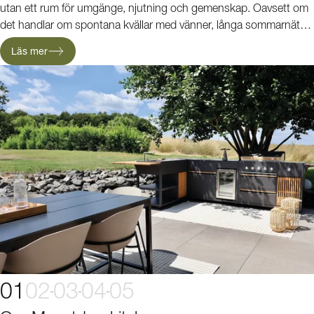
utan ett rum för umgänge, njutning och gemenskap. Oavsett om
det handlar om spontana kvällar med vänner, långa sommarnätter
eller festliga middagar under bar himmel, skapar varje kök i serien
Läs mer
rätt stämning för stilfulla upplevelser utomhus.
01
02
03
04
05