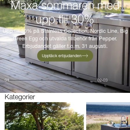
Maxa sommaren med
upp till 30%
Upp till 30% på Stainless Collection, Nordic Line, Big
Green Egg och utvalda tillbehör från Pepper.
Erbjudandet gäller t.o.m. 31 augusti.
Upptäck erbjudanden
01
02
03
Kategorier