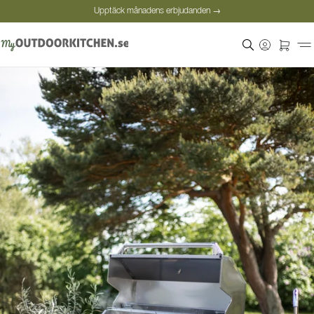
Upptäck månadens erbjudanden →
Säker betalning
Nöjda kunder
Personlig rådgivning
Upptäck månadens erbjudanden →